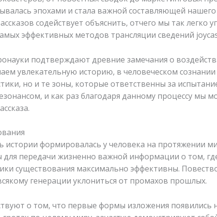
дывалась эпохами и стала важной составляющей нашего
ссказов содействует объяснить, отчего мы так легко 
 самых эффективных методов трансляции сведений joycas
ронауки подтверждают древние замечания о воздейств
аем увлекательную историю, в человеческом сознании
тики, но и те зоны, которые ответственны за испытани
езонансом, и как раз благодаря данному процессу мы 
ассказа.
ования
ь истории формировалась у человека на протяжении м
 для передачи жизненно важной информации о том, где
тики существования максимально эффективны. Повеств
 всякому генерации уклониться от промахов прошлых.
твуют о том, что первые формы изложения появились 