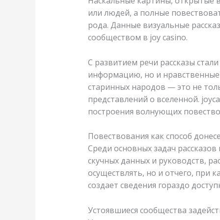
Наскальные картины, открытые в
или людей, а полные повествова
рода. Данные визуальные рассказ
сообществом в joy casino.
С развитием речи рассказы стал
информацию, но и нравственные 
старинных народов — это не тол
представлений о вселенной. joy
построения волнующих повество
Повествования как способ доне
Среди основных задач рассказов
скучных данных и руководств, р
осуществлять, но и отчего, при 
создает сведения гораздо доступ
Устоявшиеся сообщества задейств