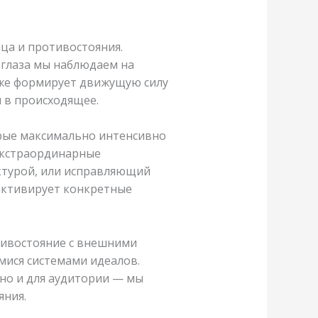
ца и противостояния.
 глаза мы наблюдаем на
 же формирует движущую силу
 в происходящее.
рые максимально интенсивно
 экстраординарные
ктурой, или исправляющий
активирует конкретные
тивостояние с внешними
мися системами идеалов.
 но и для аудитории — мы
яния.