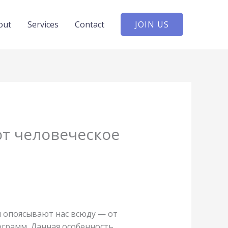
out
Services
Contact
JOIN US
т человеческое
я опоясывают нас всюду — от
ограмм. Данная особенность