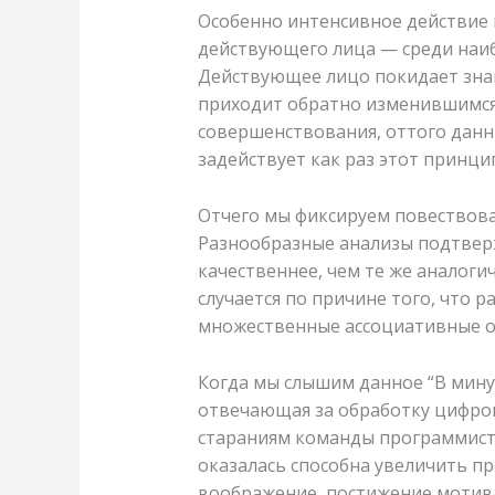
Особенно интенсивное действие 
действующего лица — среди наиб
Действующее лицо покидает знак
приходит обратно изменившимся
совершенствования, оттого дан
задействует как раз этот принци
Отчего мы фиксируем повествов
Разнообразные анализы подтверж
качественнее, чем те же аналог
случается по причине того, что 
множественные ассоциативные 
Когда мы слышим данное “В мину
отвечающая за обработку цифров
стараниям команды программисто
оказалась способна увеличить пр
воображение, постижение мотива