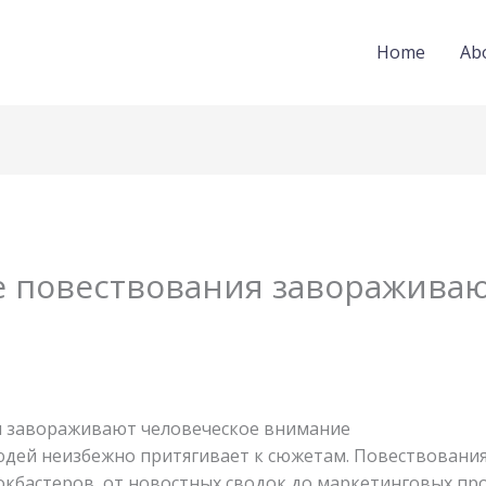
Home
Ab
е повествования завораживаю
я завораживают человеческое внимание
людей неизбежно притягивает к сюжетам. Повествовани
локбастеров, от новостных сводок до маркетинговых пр