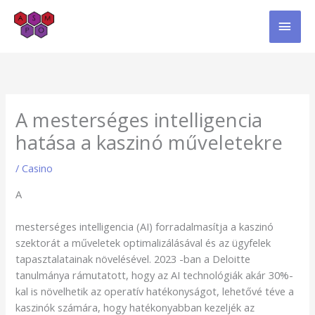
Skip
MAI
to
content
MEN
A mesterséges intelligencia
hatása a kaszinó műveletekre
/
Casino
A
mesterséges intelligencia (AI) forradalmasítja a kaszinó
szektorát a műveletek optimalizálásával és az ügyfelek
tapasztalatainak növelésével. 2023 -ban a Deloitte
tanulmánya rámutatott, hogy az AI technológiák akár 30%-
kal is növelhetik az operatív hatékonyságot, lehetővé téve a
kaszinók számára, hogy hatékonyabban kezeljék az