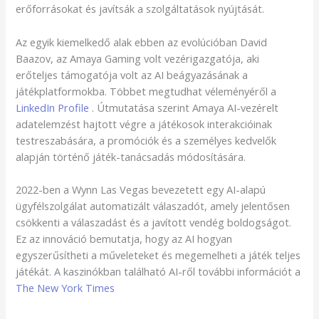
erőforrásokat és javítsák a szolgáltatások nyújtását.
Az egyik kiemelkedő alak ebben az evolúcióban David
Baazov, az Amaya Gaming volt vezérigazgatója, aki
erőteljes támogatója volt az AI beágyazásának a
játékplatformokba. Többet megtudhat véleményéről a
LinkedIn Profile
. Útmutatása szerint Amaya AI-vezérelt
adatelemzést hajtott végre a játékosok interakcióinak
testreszabására, a promóciók és a személyes kedvelők
alapján történő játék-tanácsadás módosítására.
2022-ben a Wynn Las Vegas bevezetett egy AI-alapú
ügyfélszolgálat automatizált válaszadót, amely jelentősen
csökkenti a válaszadást és a javított vendég boldogságot.
Ez az innováció bemutatja, hogy az AI hogyan
egyszerűsítheti a műveleteket és megemelheti a játék teljes
játékát. A kaszinókban található AI-ről további információt a
The New York Times