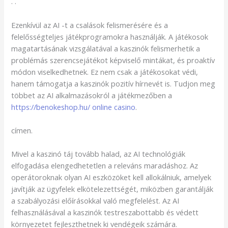
. .
Ezenkívül az AI -t a csalások felismerésére és a
felelősségteljes játékprogramokra használják. A játékosok
magatartásának vizsgálatával a kaszinók felismerhetik a
problémás szerencsejátékot képviselő mintákat, és proaktív
módon viselkedhetnek. Ez nem csak a játékosokat védi,
hanem támogatja a kaszinók pozitív hírnevét is. Tudjon meg
többet az AI alkalmazásokról a játékmezőben a
https://benokeshop.hu/ online casino
.
címen.
Mivel a kaszinó táj tovább halad, az AI technológiák
elfogadása elengedhetetlen a releváns maradáshoz. Az
operátoroknak olyan AI eszközöket kell allokálniuk, amelyek
javítják az ügyfelek elkötelezettségét, miközben garantálják
a szabályozási előírásokkal való megfelelést. Az AI
felhasználásával a kaszinók testreszabottabb és védett
környezetet fejleszthetnek ki vendégeik számára.