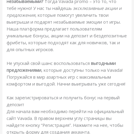
незабываемыми?
Тогда Vavada promo – это то, что
тебе нужно! У нас ты найдешь
эксклюзивные акции и
предложения
, которые помогут увеличить твои
выигрыши и подарят незабываемые эмоции от игры.
Наша платформа предлагает пользователям
уникальные бонусы, акции на депозит и бездепозитные
фрибеты, которые подходят как для новичков, так и
для опытных игроков.
Не упускай свой шанс воспользоваться
выгодными
предложениями
, которые доступны только на Vavada!
Погружайся в мир азартных игр с максимальным
комфортом и выгодой. Начни выигрывать уже сегодня!
Как зарегистрироваться и получить бонус на первый
депозит
Для начала вам необходимо перейти на официальный
сайт Vavada. В правом верхнем углу страницы вы
найдете кнопку “Регистрация”. Нажмите на нее, чтобы
открыть форму для создания аккаунта.