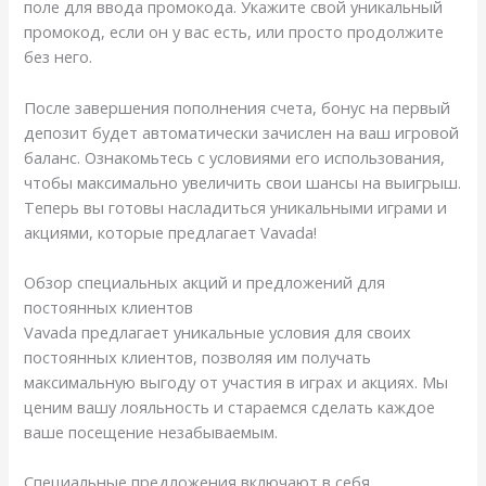
поле для ввода промокода. Укажите свой уникальный
промокод, если он у вас есть, или просто продолжите
без него.
После завершения пополнения счета, бонус на первый
депозит будет автоматически зачислен на ваш игровой
баланс. Ознакомьтесь с условиями его использования,
чтобы максимально увеличить свои шансы на выигрыш.
Теперь вы готовы насладиться уникальными играми и
акциями, которые предлагает Vavada!
Обзор специальных акций и предложений для
постоянных клиентов
Vavada предлагает уникальные условия для своих
постоянных клиентов, позволяя им получать
максимальную выгоду от участия в играх и акциях. Мы
ценим вашу лояльность и стараемся сделать каждое
ваше посещение незабываемым.
Специальные предложения включают в себя