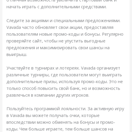
начать играть с дополнительными средствами.
Следите за акциями и специальными предложениями.
Vavada часто обновляет свои акции, предоставляя
пользователям новые промо-коды и бонусы. Регулярно
проверяйте сайт, чтобы не упустить выгодные
предложения и максимизировать свои шансы на
выигрыш.
Участвуйте в турнирах и лотереях. Vavada организует
различные турниры, где пользователи могут выиграть
дополнительные призы, используя промо-коды. Это не
только способ повысить свой банк, но и возможность
развлечься в компании других игроков.
Пользуйтесь программой лояльности. За активную игру
в Vavada вы можете получать очки, которые
впоследствии можно обменять на бонусы и промо-
коды. Чем больше играете, тем больше шансов на