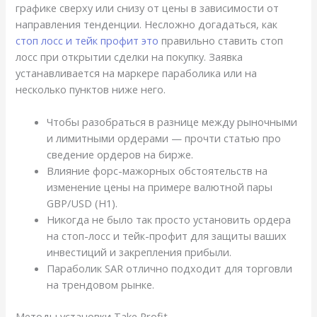
графике сверху или снизу от цены в зависимости от
направления тенденции. Несложно догадаться, как
стоп лосс и тейк профит это
правильно ставить стоп
лосс при открытии сделки на покупку. Заявка
устанавливается на маркере параболика или на
несколько пунктов ниже него.
Чтобы разобраться в разнице между рыночными
и лимитными ордерами — прочти статью про
сведение ордеров на бирже.
Влияние форс-мажорных обстоятельств на
изменение цены на примере валютной пары
GBP/USD (H1).
Никогда не было так просто установить ордера
на стоп-лосс и тейк-профит для защиты ваших
инвестиций и закрепления прибыли.
Параболик SAR отлично подходит для торговли
на трендовом рынке.
Методы установки Take Profit