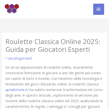
Skip
MAI
to
content
MEN
Roulette Classica Online 2025:
Guida per Giocatori Esperti
/
Uncategorized
Se sei un appassionato di roulette online, sicuramente
conoscerai l’emozione di giocare a uno dei giochi più iconici
nei casinò di tutto il mondo. Con l’avvento della tecnologia e
l’evoluzione del gioco d’azzardo online, la roulette classica
aptabetone.it/
ha subito numerose trasformazioni nel corso
degli anni.
In questo articolo, esploreremo la versione più
recente della roulette classica online nel 2025, analizzando le
caratteristiche, le regole, i vantaggi e i consigli per giocare