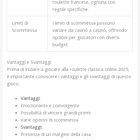
roulette francese, ognuna con
regole specifiche.
Limiti di
I limiti di scommessa possono
Scommessa
variare da casinò a casinò, offrendo
opzioni per giocatori con diversi
budget.
Vantaggi e Svantaggi
Prima di iniziare a giocare alla roulette classica online 2025,
è importante conoscere i vantaggi e gli svantaggi di questo
gioco.
Vantaggi:
Emozionante e coinvolgente
Possibilità di vincere grandi premi
Varie opzioni di scommessa
Svantaggi:
Presenza di un margine della casa