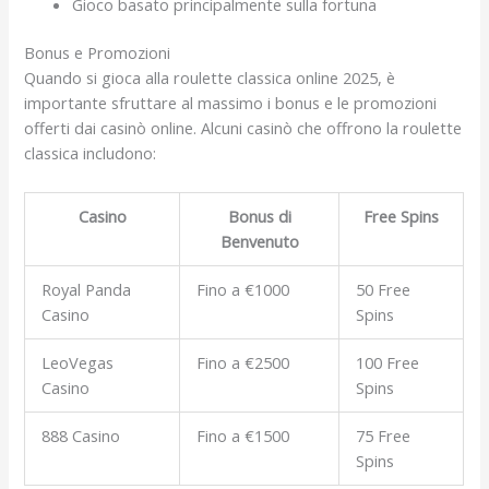
Gioco basato principalmente sulla fortuna
Bonus e Promozioni
Quando si gioca alla roulette classica online 2025, è
importante sfruttare al massimo i bonus e le promozioni
offerti dai casinò online. Alcuni casinò che offrono la roulette
classica includono:
Casino
Bonus di
Free Spins
Benvenuto
Royal Panda
Fino a €1000
50 Free
Casino
Spins
LeoVegas
Fino a €2500
100 Free
Casino
Spins
888 Casino
Fino a €1500
75 Free
Spins