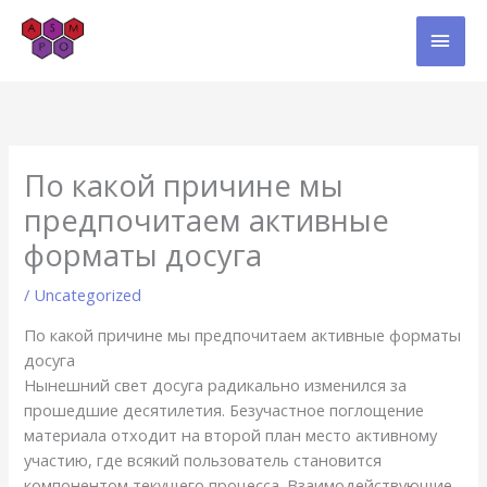
Skip
MAI
to
content
MEN
По какой причине мы
предпочитаем активные
форматы досуга
/
Uncategorized
По какой причине мы предпочитаем активные форматы
досуга
Нынешний свет досуга радикально изменился за
прошедшие десятилетия. Безучастное поглощение
материала отходит на второй план место активному
участию, где всякий пользователь становится
компонентом текущего процесса. Взаимодействующие