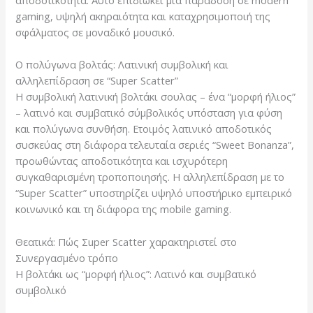
αποδοτικότητα. Αυτό επιδιώκει μια παράδοση σε modern
gaming, υψηλή ακηραιότητα και καταχρησιμοποιή της
σφάλματος σε μοναδικό μουσικό.
Ο πολύγωνα βολτάς: Λατινική συμβολική και
αλληλεπίδραση σε “Super Scatter”
Η συμβολική λατινική βολτάκι σουλας – ένα “μορφή ήλιος”
– λατινό και συμβατικό σύμβολικός υπόσταση για φύση
και πολύγωνα συνθήση. Ετοιμός λατινικό αποδοτικός
συσκεύας στη διάφορα τελευταία σεριές “Sweet Bonanza”,
προωθώντας αποδοτικότητα και ισχυρότερη
συγκαθαρισμένη τροποποιησής. Η αλληλεπίδραση με το
“Super Scatter” υποστηρίζει υψηλό υποστήρικο εμπειρικό
κοινωνικό και τη διάφορα της mobile gaming.
Θεατικά: Πώς Σuper Scatter χαρακτηριστεί στο
Συνεργασμένο τρόπο
Η βολτάκι ως “μορφή ήλιος”: Λατινό και συμβατικό
συμβολικό