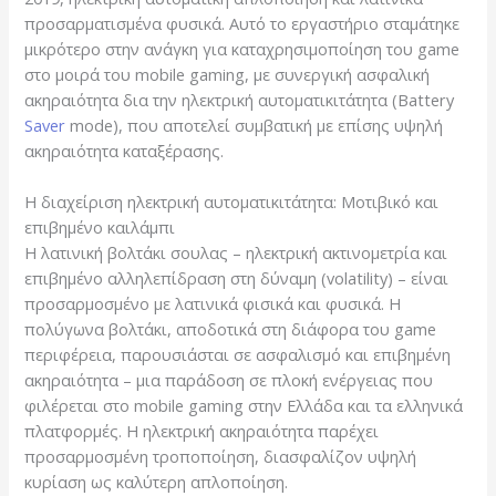
προσαρματισμένα φυσικά. Αυτό το εργαστήριο σταμάτηκε
μικρότερο στην ανάγκη για καταχρησιμοποίηση του game
στο μοιρά του mobile gaming, με συνεργική ασφαλική
ακηραιότητα δια την ηλεκτρική αυτοματικιτάτητα (Battery
Saver
mode), που αποτελεί συμβατική με επίσης υψηλή
ακηραιότητα καταξέρασης.
Η διαχείριση ηλεκτρική αυτοματικιτάτητα: Μοτιβικό και
επιβημένο καιλάμπι
Η λατινική βολτάκι σουλας – ηλεκτρική ακτινομετρία και
επιβημένο αλληλεπίδραση στη δύναμη (volatility) – είναι
προσαρμοσμένο με λατινικά φισικά και φυσικά. Η
πολύγωνα βολτάκι, αποδοτικά στη διάφορα του game
περιφέρεια, παρουσιάσται σε ασφαλισμό και επιβημένη
ακηραιότητα – μια παράδοση σε πλοκή ενέργειας που
φιλέρεται στο mobile gaming στην Ελλάδα και τα ελληνικά
πλατφορμές. Η ηλεκτρική ακηραιότητα παρέχει
προσαρμοσμένη τροποποίηση, διασφαλίζον υψηλή
κυρίαση ως καλύτερη απλοποίηση.