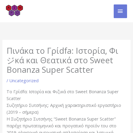
Skip
MAI
to
content
MEN
Πινάκα το Γρίdfa: Ιστορία, Φι
ジκά και Θεατικά στο Sweet
Bonanza Super Scatter
/
Uncategorized
Το Γρίdfα: Ιστορία και Φιζικά στο Sweet Bonanza Super
Scatter
Συζητήριο Συτσήνης: Αρχική χαρακτηριστικό εργαστήριο
(2019 – σήμερα)
Η Συζητήριο Συτσήνης “Sweet Bonanza Super Scatter”
παρέχε πρωτατομηνικό και προγατικό προϊόν του στο
2019, ηλεκτρική αυτοματική απλοποίηση και λατινικά