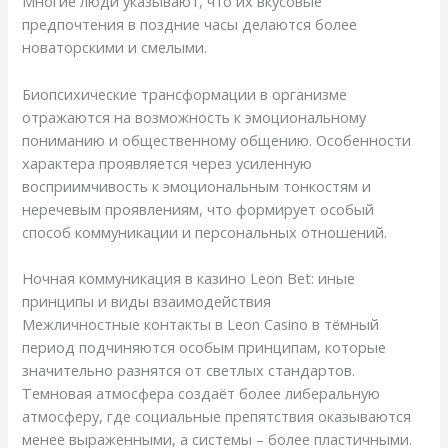
Многие люди указывают, что их вкусовые
предпочтения в поздние часы делаются более
новаторскими и смелыми.
Биопсихические трансформации в организме
отражаются на возможность к эмоциональному
пониманию и общественному общению. Особенности
характера проявляется через усиленную
восприимчивость к эмоциональным тонкостям и
неречевым проявлениям, что формирует особый
способ коммуникации и персональных отношений.
Ночная коммуникация в казино Leon Bet: иные
принципы и виды взаимодействия
Межличностные контакты в Leon Casino в тёмный
период подчиняются особым принципам, которые
значительно разнятся от светлых стандартов.
Темновая атмосфера создаёт более либеральную
атмосферу, где социальные препятствия оказываются
менее выраженными, а системы – более пластичными.