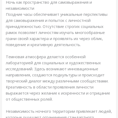
Ночь как пространство для самовыражения и
независимости
Поздние часы обеспечивает уникальные перспективы
для самовыражения и попыток с личностной
принадлежностью. Отсутствие строгих социальных
рамок позволяет личностям изучать многообразные
грани своей характера и проявлять их через облик,
поведение и креативную деятельность.
Темновая атмосфера делается особенной
лабораторией для социальных и художественных
исследований. Здесь возникают инновационные
направления, создаются подкультуры и происходит
творческий диалог между различными сообществами.
Креативность в области проявления личности
выражается через желание к искренности и отрицание
от общественных ролей.
Независимость ночного территории привлекает людей,
которые ощущают ограничения стандартного