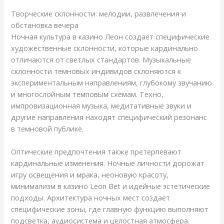
Творческие склонности: мелодии, развлечения и
обстановка вечера
Ночная культура в казино Леон создаёт специфические
художественные склонности, которые кардинально
отличаются от светлых стандартов. Музыкальные
склонности темновых индивидов склоняются к
экспериментальным направлениям, глубокому звучанию
и многослойным темповым схемам. Техно,
импровизационная музыка, медитативные звуки и
другие направления находят специфический резонанс
в темновой публике.
Оптические предпочтения также претерпевают
кардинальные изменения. Ночные личности дорожат
игру освещения и мрака, неоновую красоту,
минимализм в казино Leon Bet и идейные эстетические
подходы. Архитектура ночных мест создаёт
специфические зоны, где главную функцию выполняют
подсветка, аудиосистема и целостная атмосфера.