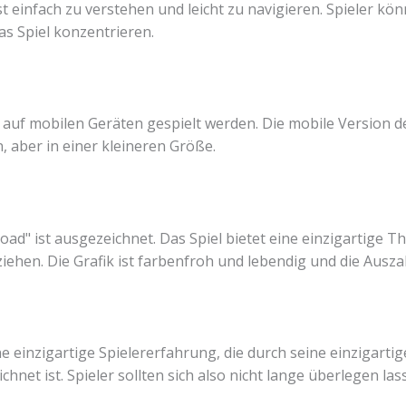
 einfach zu verstehen und leicht zu navigieren. Spieler kö
as Spiel konzentrieren.
auf mobilen Geräten gespielt werden. Die mobile Version de
 aber in einer kleineren Größe.
oad" ist ausgezeichnet. Das Spiel bietet eine einzigartige T
 ziehen. Die Grafik ist farbenfroh und lebendig und die Ausza
e einzigartige Spielererfahrung, die durch seine einzigartig
et ist. Spieler sollten sich also nicht lange überlegen lass