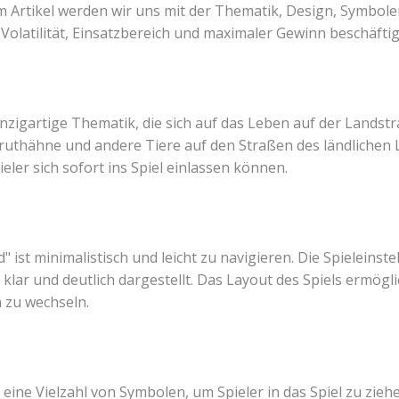
sem Artikel werden wir uns mit der Thematik, Design, Symbole
Volatilität, Einsatzbereich und maximaler Gewinn beschäftig
inzigartige Thematik, die sich auf das Leben auf der Landstr
Truthähne und andere Tiere auf den Straßen des ländlichen L
eler sich sofort ins Spiel einlassen können.
 ist minimalistisch und leicht zu navigieren. Die Spieleinst
ar und deutlich dargestellt. Das Layout des Spiels ermöglic
 zu wechseln.
eine Vielzahl von Symbolen, um Spieler in das Spiel zu zieh