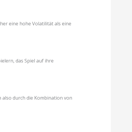
her eine hohe Volatilität als eine
elern, das Spiel auf ihre
n also durch die Kombination von