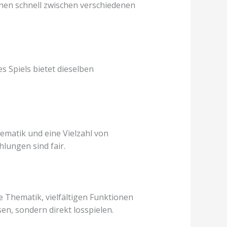
nnen schnell zwischen verschiedenen
s Spiels bietet dieselben
hematik und eine Vielzahl von
hlungen sind fair.
e Thematik, vielfältigen Funktionen
en, sondern direkt losspielen.