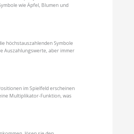
Symbole wie Äpfel, Blumen und
 die höchstauszahlenden Symbole
ere Auszahlungswerte, aber immer
ositionen im Spielfeld erscheinen
ne Multiplikator-Funktion, was
enkommen, lösen sie den