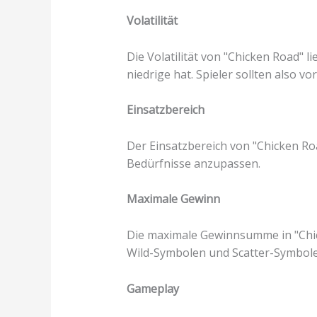
Volatilität
Die Volatilität von "Chicken Road" li
niedrige hat. Spieler sollten also vor
Einsatzbereich
Der Einsatzbereich von "Chicken Road
Bedürfnisse anzupassen.
Maximale Gewinn
Die maximale Gewinnsumme in "Chick
Wild-Symbolen und Scatter-Symbolen
Gameplay