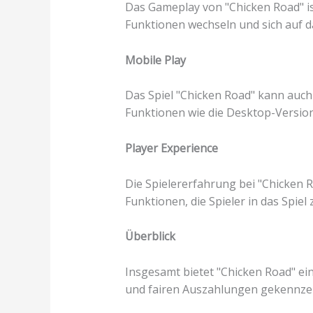
Das Gameplay von "Chicken Road" ist
Funktionen wechseln und sich auf d
Mobile Play
Das Spiel "Chicken Road" kann auch 
Funktionen wie die Desktop-Version,
Player Experience
Die Spielererfahrung bei "Chicken R
Funktionen, die Spieler in das Spiel
Überblick
Insgesamt bietet "Chicken Road" ein
und fairen Auszahlungen gekennzeichn